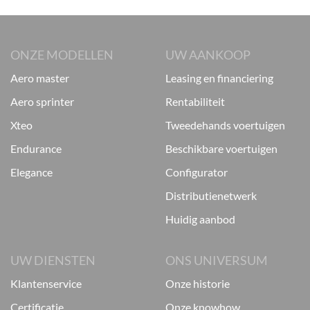
ONZE MODELLEN
UW AANKOOP
aero master
leasing en financiering
aero sprinter
rentabiliteit
xteo
tweedehands voertuigen
endurance
beschikbare voertuigen
elegance
configurator
distributienetwerk
huidig aanbod
UW DIENSTEN
ONS UNIVERSUM
klantenservice
onze historie
certificatie
onze knowhow