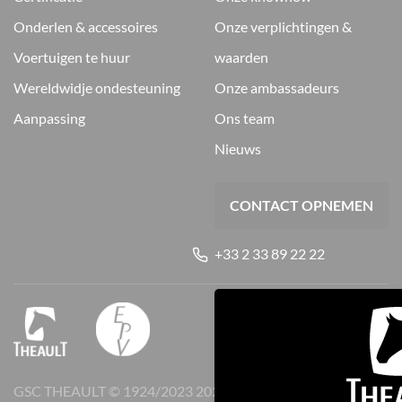
onderlen & accessoires
onze verplichtingen &
voertuigen te huur
waarden
wereldwidje ondesteuning
onze ambassadeurs
aanpassing
ons team
nieuws
CONTACT OPNEMEN
+33 2 33 89 22 22
GSC THEAULT © 1924/2023
2026