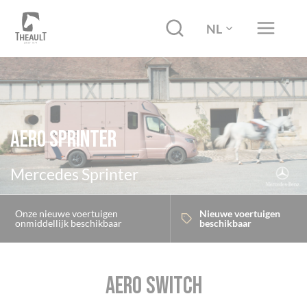
NL
AERO Sprinter
Mercedes Sprinter
Onze nieuwe voertuigen
Nieuwe voertuigen
onmiddellijk beschikbaar
beschikbaar
AERO SWITCH