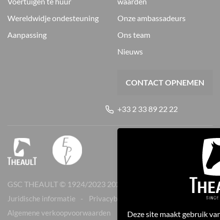
voertuigen te huur
waarden
wereldwidje ondesteuning
onze ambassadeurs
aanpassing
ons team
nieuws
CONTACT OPNEMEN
+33 2 33 89 22 22
GSC THEAULT © 1924/2023
2026
Juridische informatie
Privacybeleid
Cookies
Algemene verkoopvoorwaarden
Deze site maakt gebruik van