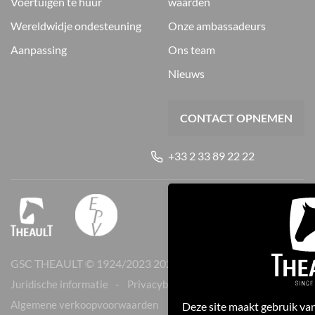
voertuigen te huur
waarden
wereldwidje ondesteuning
onze ambassadeurs
aanpassing
ons team
nieuws
CONTACT OPNEMEN
+33 2 33 89 22 22
GSC THEAULT © 1924/2023
2026
Juridische informatie
Privacybeleid
Cookies
Algemene verkoopvoorwaarden
Deze site maakt gebruik van