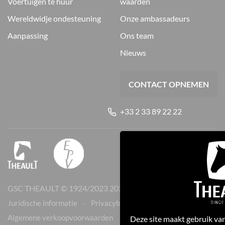
voertuigen te huur
waarden
wereldwidje ondesteuning
onze ambassadeurs
aanpassing
ons team
nieuws
CONTACT OPNEMEN
+33 2 33 89 22 22
GSC THEAULT © 1924/2023
2026
Juridische informatie
Privacybeleid
Cookies
Algemene verkoopvoorwaarden
Deze site maakt gebruik van