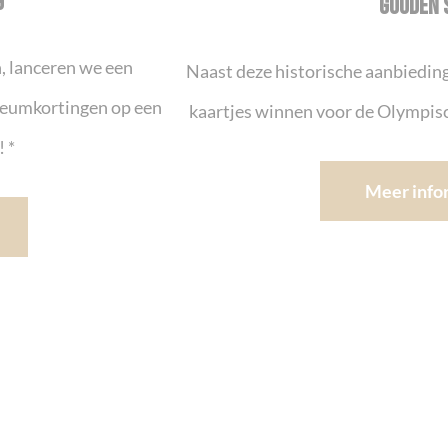
G
GOUDEN 
, lanceren we een
Naast deze historische aanbieding
ileumkortingen op een
kaartjes winnen voor de Olympisc
! *
Meer info