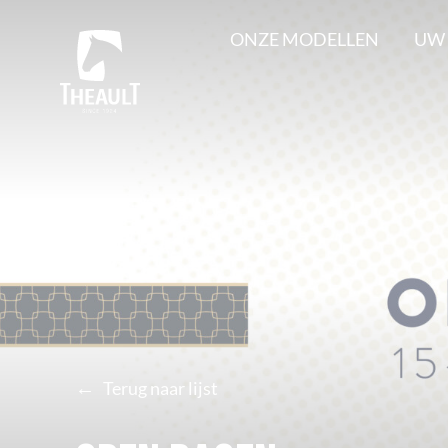
ONZE MODELLEN
UW
←
Terug naar lijst