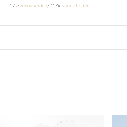
* Zie
vo
orwaarden
/ ** Zie
voorschriften