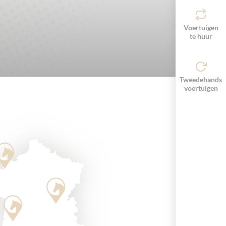
Voertuigen
te huur
Tweedehands
voertuigen